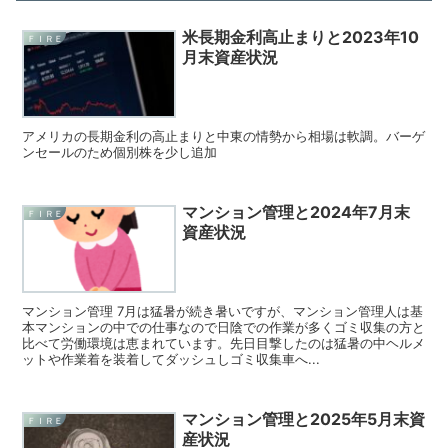
米長期金利高止まりと2023年10
ＦＩＲＥ
月末資産状況
アメリカの長期金利の高止まりと中東の情勢から相場は軟調。バーゲ
ンセールのため個別株を少し追加
マンション管理と2024年7月末
ＦＩＲＥ
資産状況
マンション管理 7月は猛暑が続き暑いですが、マンション管理人は基
本マンションの中での仕事なので日陰での作業が多くゴミ収集の方と
比べて労働環境は恵まれています。先日目撃したのは猛暑の中ヘルメ
ットや作業着を装着してダッシュしゴミ収集車へ...
マンション管理と2025年5月末資
ＦＩＲＥ
産状況