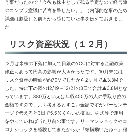
う事だったので「今後も株主として残る予定なので経営陣
のコンプラ意識に苦言を呈したい。」（内部的な事のため
詳細は割愛）と前々から感じていた事を伝えておきまし
た。
リスク資産状況（１２月）
12月は米株の下落に加えて日銀のYCCに対する金融政策
修正もあって円高の影響が大きかったです。10月末には
リスク資産の時価が約70Mでしたから2ヶ月で▲3.3Mで
した。特に下の図の12/19～12/21の3日で合計▲3.8Mとな
っています。380万といえば年収450万の人の手取り位の
金額ですので、よく考えるとすごい金額ですがパーセンテ
ージで考えると3日で5.5％くらいの変動。株式等で運用
をやっていれば当たり前の事です。リーマンショックやコ
ロナショックを経験してきたからか『結構動いたね～』程