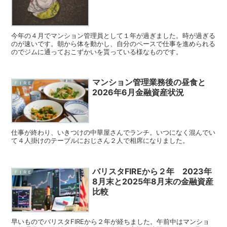
今年の４月でマンション管理員として１年が過ぎました。時が過ぎる
のが速いです。朝から体を動かし、自分のペースで仕事を進められる
のでジムに通っておこずかいを貰っている様なものです。
マンション管理業務後の昼食と
ＦＩＲＥ
2026年6月金融資産状況
仕事が終わり、いきつけの中華屋さんでランチ。いつになく混んでい
て４人掛けのテーブルにおじさん２人で相席になりました。
バリスタFIREから２年 2023年
ＦＩＲＥ
8月末と2025年8月末の金融資産
比較
早いものでバリスタFIREから２年が経ちました。午前中はマンショ