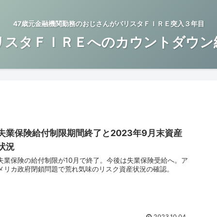
47歳元金融機関勤務のおじさんがバリスタＦＩＲＥ突入３年目
リスタＦＩＲＥへのカウントダウン
失業保険給付制限期間終了と2023年9月末資産
状況
失業保険の給付制限が10月で終了。今後は失業保険受給へ。ア
メリカ政府閉鎖問題で荒れ気味のリスク資産状況の確認。
2023.10.04