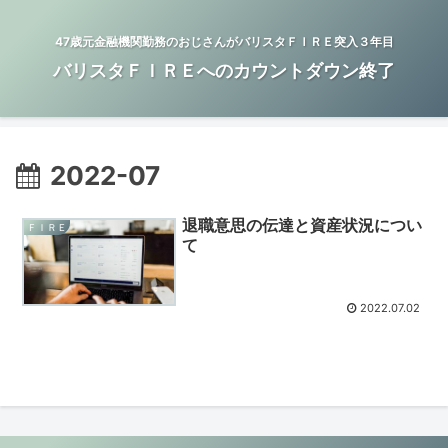
47歳元金融機関勤務のおじさんがバリスタＦＩＲＥ突入３年目
バリスタＦＩＲＥへのカウントダウン終了
2022-07
退職意思の伝達と資産状況につい
ＦＩＲＥ
て
2022.07.02